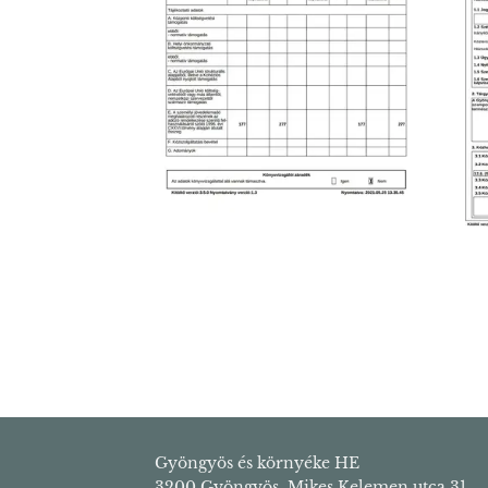
Gyöngyös és környéke HE
3200 Gyöngyös, Mikes Kelemen utca 31.